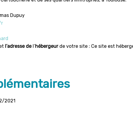
homas Dupuy
fr
nard
et
l’adresse de
l’
hébergeur
de votre site : Ce site est héber
plémentaires
12/2021