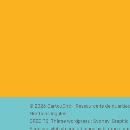
© 2026 CartouCirc - Ressourcerie de quartier
Mentions légales
CREDITS: Thème wordpress :
Sydney
. Graphic
Slidesgo. Website includ icons by Flaticon, a