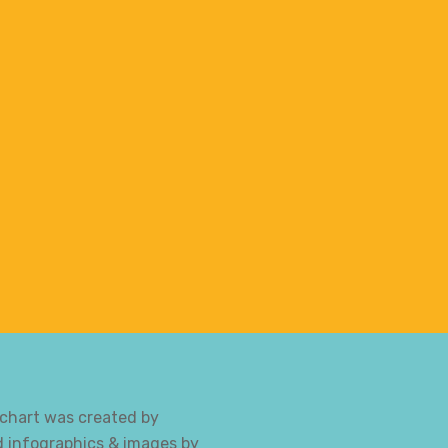
.
 chart was created by
nd infographics & images by