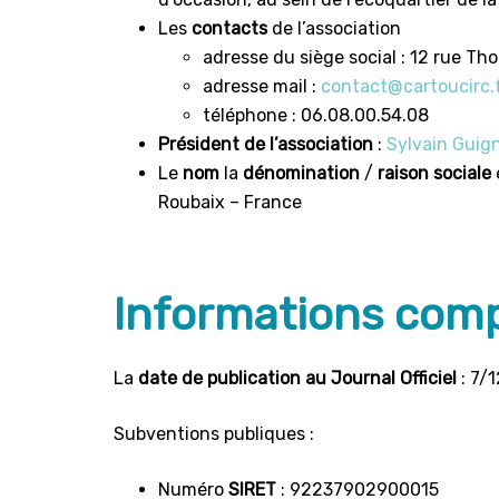
Les
contacts
de l’association
adresse du siège social : 12 rue T
adresse mail :
contact@cartoucirc.
téléphone : 06.08.00.54.08
Président de l’association
:
Sylvain Guig
Le
nom
la
dénomination
/
raison sociale
Roubaix – France
Informations com
La
date de publication au Journal Officiel
: 7/
Subventions publiques :
Numéro
SIRET
: 92237902900015