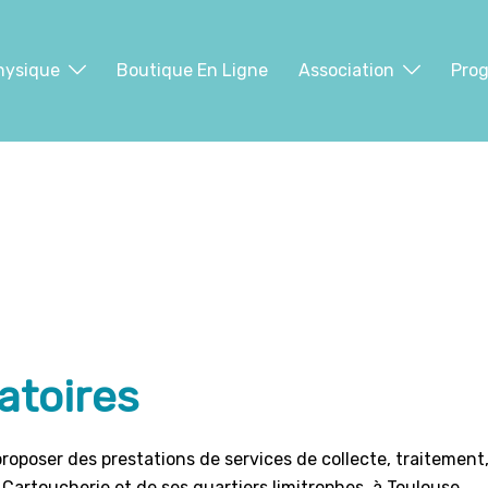
hysique
Boutique En Ligne
Association
Pro
atoires
proposer des prestations de services de collecte, traitement
a Cartoucherie et de ses quartiers limitrophes, à Toulouse.