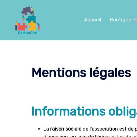
Aller
au
contenu
Accueil
Boutique P
Mentions légales
Informations oblig
La
raison sociale
de l’association est de 
d’occasion, au sein de l’écoquartier de l