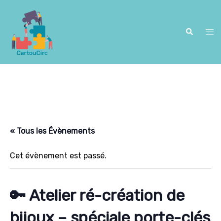
Aller
au
contenu
Recherche
Ouv
le
me
« Tous les Évènements
Cet évènement est passé.
🔑 Atelier ré-création de
bijoux – spéciale porte-clés