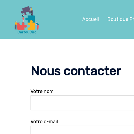
Aller
au
contenu
Accueil
Boutique P
Nous contacter
Votre nom
Votre e-mail