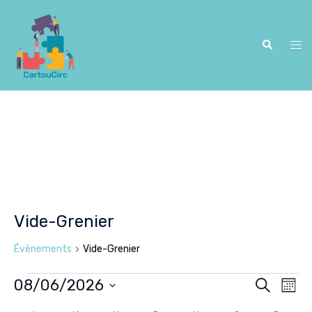
Aller
au
contenu
Recherche
Ouv
le
me
Vide-Grenier
Évènements
Vide-Grenier
08/06/2026
RECHERCH
MOIS
Nav
Évènements
Recher
Sélectionnez