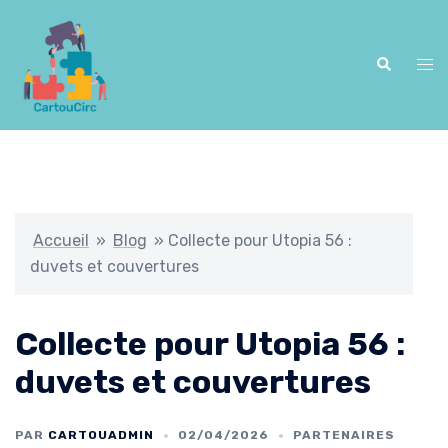
Aller
au
contenu
Recherche
Ouv
le
me
Accueil
»
Blog
»
Collecte pour Utopia 56 :
duvets et couvertures
Collecte pour Utopia 56 :
duvets et couvertures
PAR
CARTOUADMIN
02/04/2026
PARTENAIRES