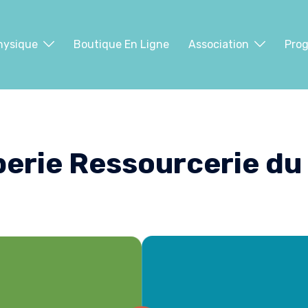
hysique
Boutique En Ligne
Association
Pro
perie Ressourcerie du 