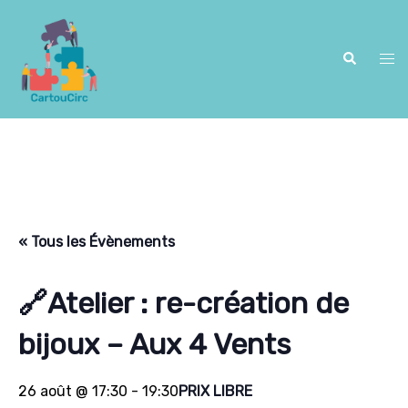
Aller
au
contenu
Recherche
Ouv
le
me
« Tous les Évènements
🔗Atelier : re-création de
bijoux – Aux 4 Vents
26 août @ 17:30
-
19:30
PRIX LIBRE