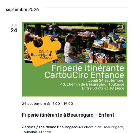
de
et
une
vue
septembre 2026
navigat
date.
Évè
de
JEU
vues
24
Évènem
24 septembre @ 17:00
-
19:00
Friperie itinérante à Beauregard – Enfant
Jardins / résidence Beauregard
40 chemin de Beauregard,
Toulouse, France