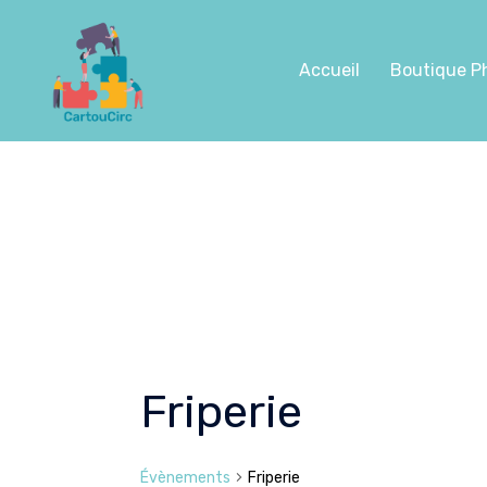
Aller
au
contenu
Accueil
Boutique P
Friperie
Évènements
Friperie