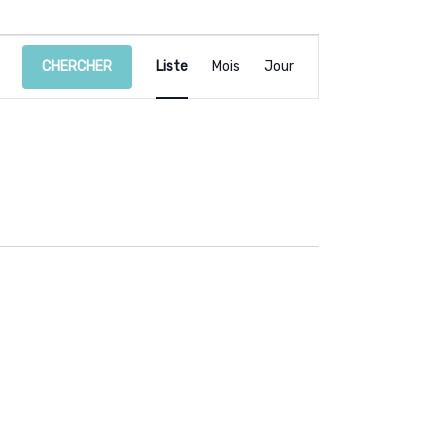
CHERCHER
Liste
Mois
Jour
Navigation
de
vues
Évènement