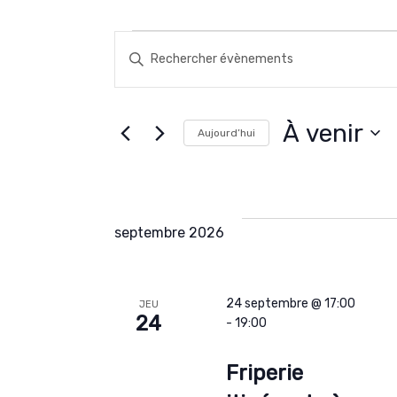
Saisir
mot-
Évènements
Recherche
clé.
Rechercher
et
À venir
Aujourd’hui
Évènements
Sélectionnez
navigation
par
une
mot-
date.
de
clé.
septembre 2026
vues
Évènements
24 septembre @ 17:00
JEU
24
-
19:00
Friperie