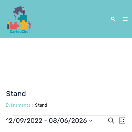
Aller
au
contenu
Recherche
Ouv
le
me
Stand
Évènements
Stand
12/09/2022
 - 
08/06/2026
RECHERCH
LISTE
Nav
Évènements
Recher
Sélectionnez