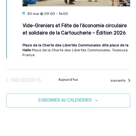
Mis
30 mai @ 09:00
-
16:00
en
avant
Vide-Greniers et Fête de l’économie circulaire
et solidaire de la Cartoucherie – Édition 2026
Place de la Charte des Libertés Communales dite place de la
Halle
Place de la Charte des Libertés Communales, Toulouse,
France
ÉVÈNEMENTS
PRÉCÉDENTS
Aujourd’hui
Évènements
suivants
S’ABONNER AU CALENDRIER