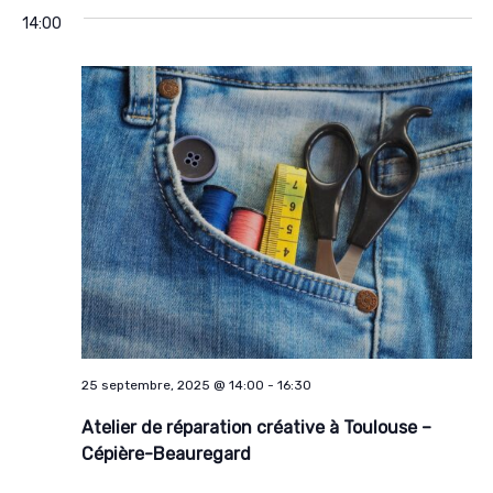
de
for
et
une
14:00
vue
25
navigat
date.
Évè
septembre,
de
2025
vues
Évènem
25 septembre, 2025 @ 14:00
-
16:30
Atelier de réparation créative à Toulouse –
Cépière-Beauregard