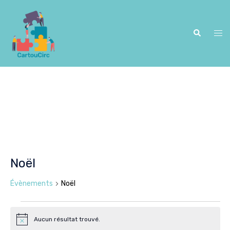
Aller
au
contenu
Recherche
Ouv
le
me
Noël
Évènements
Noël
Aucun résultat trouvé.
Évènements
Notice