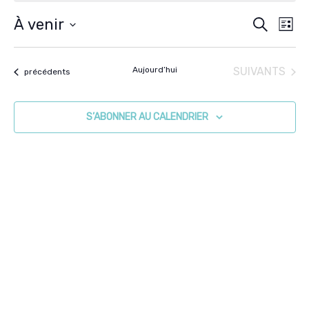
À venir
RECHERCH
LISTE
Nav
Recher
Sélectionnez
de
et
une
ÉVÈNEMENTS
vue
Aujourd’hui
SUIVANTS
Évènements
précédents
navigat
date.
Évè
de
S’ABONNER AU CALENDRIER
vues
Évènem