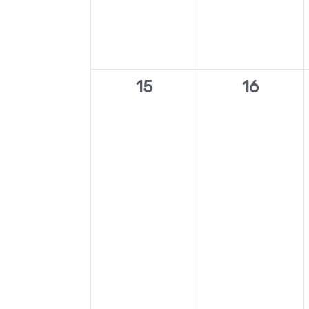
0
0
15
16
évènement,
évèneme