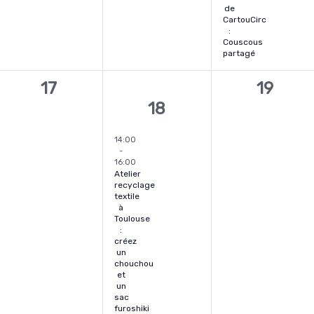
de
CartouCirc
:
Couscous
partagé
0
0
17
19
1
18
nt,
évènement,
évènem
évènement,
14:00
-
16:00
Atelier
recyclage
textile
à
Toulouse
:
créez
un
chouchou
et
un
sac
furoshiki