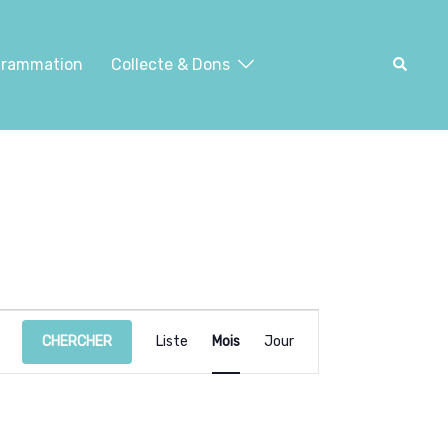
Recher
grammation
Collecte & Dons
CHERCHER
Liste
Mois
Jour
Navigation
de
vues