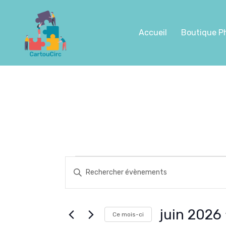
Aller
au
contenu
Accueil
Boutique P
Saisir
Évènements
mot-
Recherche
clé.
Rechercher
et
juin 2026
Ce mois-ci
Évènements