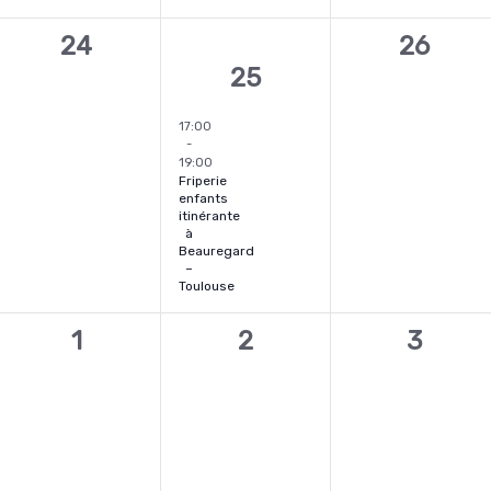
0
0
24
26
1
25
nt,
évènement,
évènem
évènement,
17:00
-
19:00
Friperie
enfants
itinérante
à
Beauregard
–
Toulouse
0
0
0
1
2
3
nt,
évènement,
évènement,
évène