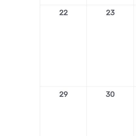
0
0
22
23
évènement,
évèneme
0
0
29
30
évènement,
évèneme